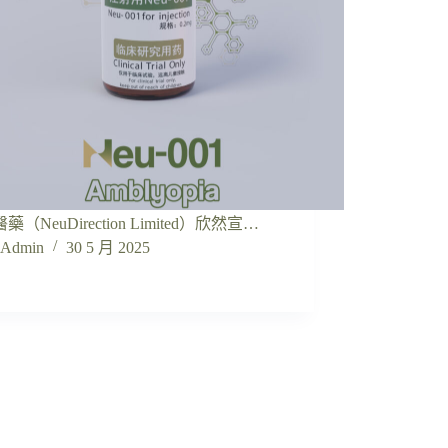
藥（NeuDirection Limited）欣然宣…
Admin
30 5 月 2025