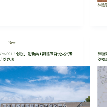
神瞻醫
News
Neu-001「弱視」創新藥 I 期臨床首例受試者
神瞻醫
給藥成功
藥監