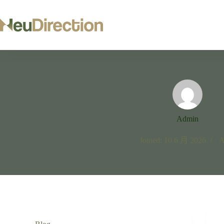
Skip
to
content
Admin
Joined: 10 6 月 2026
A